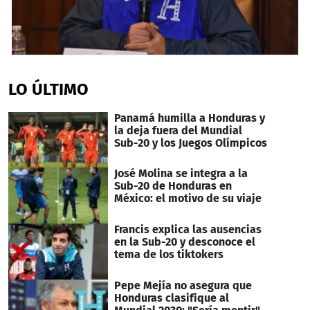
0
seconds
of
LO ÚLTIMO
2
minutes,
31
Panamá humilla a Honduras y
seconds
la deja fuera del Mundial
Sub-20 y los Juegos Olímpicos
José Molina se integra a la
Sub-20 de Honduras en
México: el motivo de su viaje
Francis explica las ausencias
en la Sub-20 y desconoce el
tema de los tiktokers
Pepe Mejía no asegura que
Honduras clasifique al