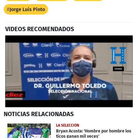
Jorge Luis Pinto
VIDEOS RECOMENDADOS
0
NOTICIAS
RELACIONADAS
seconds
of
2
LA SELECCIÓN
minutes,
Bryan Acosta: 'Hombre por hombre los
5
ticos ganan mil veces'