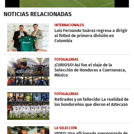
0
NOTICIAS
RELACIONADAS
seconds
of
1
INTERNACIONALES
minute,
Luis Fernando Suárez regresa a dirigir
14
al fútbol de primera división en
seconds
Colombia
FOTOGALERÍAS
¡CURIOSO! Así fue el viaje de la
Selección de Honduras a Cuernavaca,
México
FOTOGALERÍAS
Retirados y un fallecido: La realidad de
los hondureños que dieron el Aztecazo
LA SELECCIÓN
VIDEO: Una aficionada avergonzada de