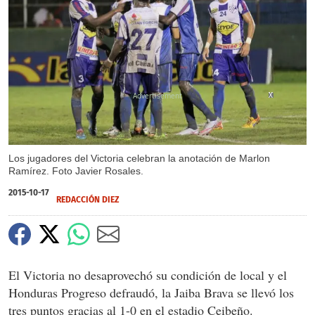
X
X
X
Los jugadores del Victoria celebran la anotación de Marlon
Ramírez. Foto Javier Rosales.
2015-10-17
REDACCIÓN DIEZ
El Victoria no desaprovechó su condición de local y el
Honduras Progreso defraudó, la Jaiba Brava se llevó los
tres puntos gracias al 1-0 en el estadio Ceibeño.