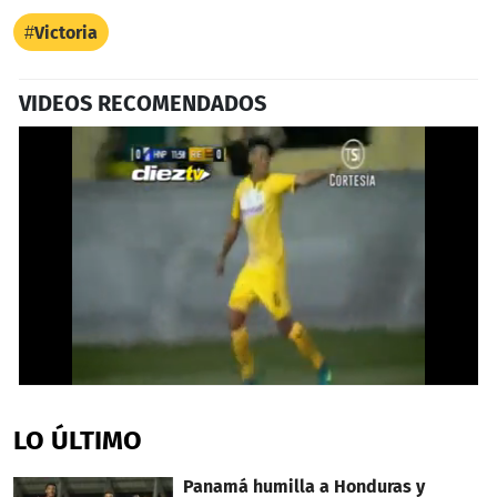
Victoria
VIDEOS RECOMENDADOS
0
seconds
of
LO ÚLTIMO
41
seconds
Panamá humilla a Honduras y