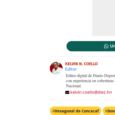
Un
KELVIN N. COELLO
Editor
Editor digital de Diario Dep
con experiencia en coberturas
Nacional.
kelvin.coello@diez.hn
Hexagonal de Concacaf
Don