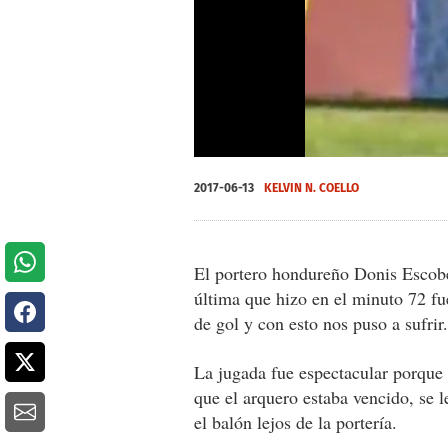
0
of
2017-06-13
KELVIN N. COELLO
58
seconds
Volume
0%
El portero hondureño Donis Escobe
última que hizo en el minuto 72 fue
de gol y con esto nos puso a sufrir.
La jugada fue espectacular porque
que el arquero estaba vencido, se
el balón lejos de la portería.