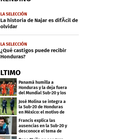
LA SELECCIÓN
La historia de Najar es difÃ­cil de
olvidar
LA SELECCIÓN
¿Qué castigos puede recibir
Honduras?
ÚLTIMO
Panamá humilla a
Honduras y la deja fuera
del Mundial Sub-20 y los
Juegos Olímpicos
José Molina se integra a
la Sub-20 de Honduras
en México: el motivo de
su viaje
Francis explica las
ausencias en la Sub-20 y
desconoce el tema de
los tiktokers