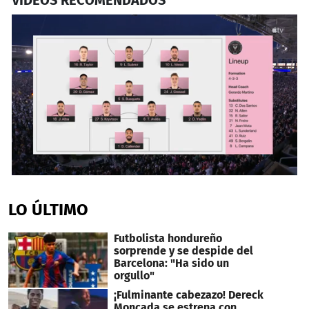
0
seconds
of
LO ÚLTIMO
6
minutes,
59
Futbolista hondureño
seconds
sorprende y se despide del
Barcelona: "Ha sido un
orgullo"
¡Fulminante cabezazo! Dereck
Moncada se estrena con