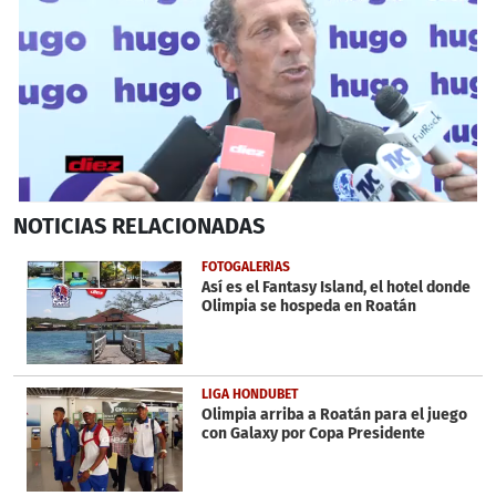
0
NOTICIAS
RELACIONADAS
seconds
of
1
FOTOGALERÍAS
minute,
Así es el Fantasy Island, el hotel donde
54
Olimpia se hospeda en Roatán
seconds
LIGA HONDUBET
Olimpia arriba a Roatán para el juego
con Galaxy por Copa Presidente