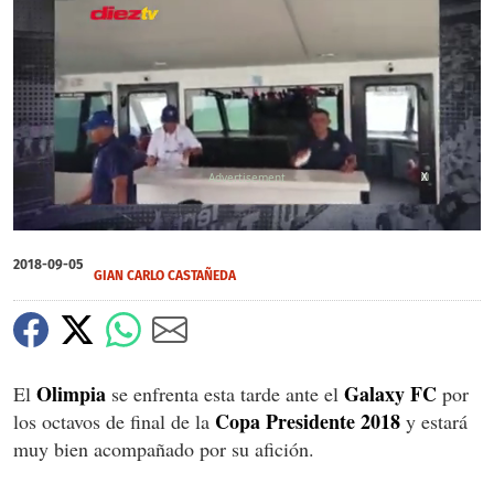
X
0
of
2018-09-05
52
GIAN CARLO CASTAÑEDA
seconds
Olimpia
Galaxy FC
El
se enfrenta esta tarde ante el
por
Copa Presidente 2018
los octavos de final de la
y estará
muy bien acompañado por su afición.