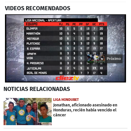
VIDEOS RECOMENDADOS
Próximo
0
NOTICIAS
RELACIONADAS
seconds
of
19
LIGA HONDUBET
seconds
Jonathan, aficionado asesinado en
Honduras, recién había vencido el
cáncer