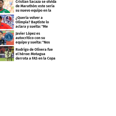
Cristian Sacaza se olvida
de Marathón: este sería
su nuevo equipo en la
Liga Nacional
¿Quería volver a
Olimpia? Baptiste lo
aclara y suelta: "Me
faltaba un equipo
Javier López es
grande"
autocrítico con su
equipo y suelta: "Nos
costó muchísimo..."
Rodrigo de Olivera fue
el héroe: Motagua
derrota a FAS en la Copa
Centroamericana