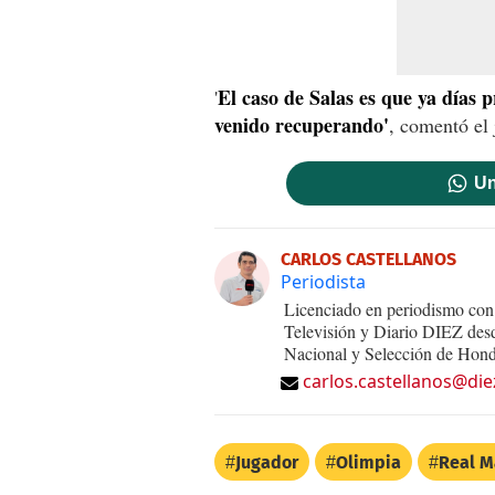
El caso de Salas es que ya días p
'
venido recuperando'
, comentó el 
Un
CARLOS CASTELLANOS
Periodista
Licenciado en periodismo con 
Televisión y Diario DIEZ desd
Nacional y Selección de Hond
carlos.castellanos@die
Jugador
Olimpia
Real M