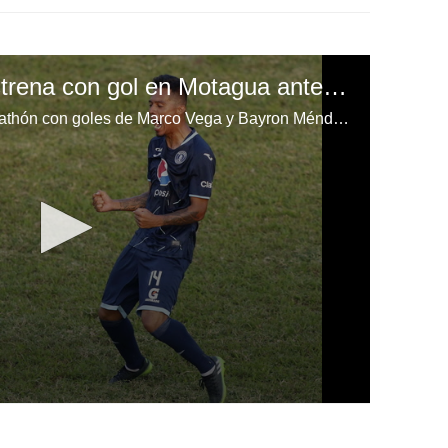
Bayron Méndez se estrena con gol en Motagua ante Marathón
¡Motagua está venciendo al Marathón con goles de Marco Vega y Bayron Méndez!