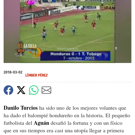
X
X
X
X
X
X
0
of
2018-03-02
4
LÍMBER PÉREZ
minutes,
38
seconds
Danilo Turcios
ha sido uno de los mejores volantes que
ha dado el balompié hondureño en la historia. El pequeño
Aguán
futbolista del
desafió la fortuna y con un físico
que en sus tiempos era casi una utopía llegar a primera