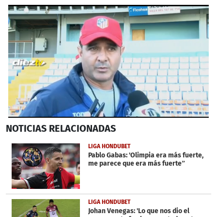
0
NOTICIAS
RELACIONADAS
seconds
of
36
LIGA HONDUBET
seconds
Pablo Gabas: 'Olimpia era más fuerte,
me parece que era más fuerte”
LIGA HONDUBET
Johan Venegas: 'Lo que nos dio el