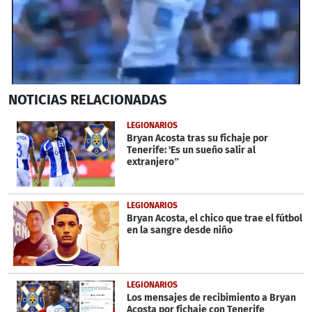
0
NOTICIAS
RELACIONADAS
seconds
of
39
LEGIONARIOS
seconds
Bryan Acosta tras su fichaje por
Tenerife: 'Es un sueño salir al
extranjero”
LEGIONARIOS
Bryan Acosta, el chico que trae el fútbol
en la sangre desde niño
LEGIONARIOS
Los mensajes de recibimiento a Bryan
Acosta por fichaje con Tenerife