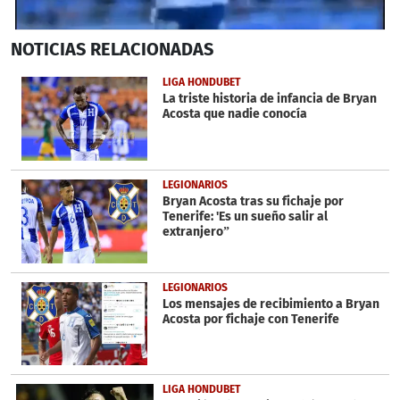
0
NOTICIAS
RELACIONADAS
seconds
of
39
LIGA HONDUBET
seconds
La triste historia de infancia de Bryan
Acosta que nadie conocía
LEGIONARIOS
Bryan Acosta tras su fichaje por
Tenerife: 'Es un sueño salir al
extranjero”
LEGIONARIOS
Los mensajes de recibimiento a Bryan
Acosta por fichaje con Tenerife
LIGA HONDUBET