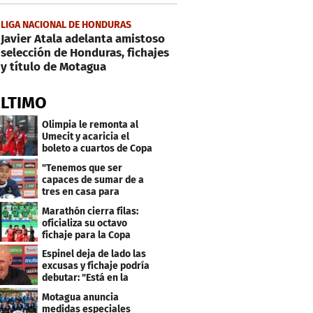
LIGA NACIONAL DE HONDURAS
Javier Atala adelanta amistoso
selección de Honduras, fichajes
y título de Motagua
ÚLTIMO
Olimpia le remonta al
Umecit y acaricia el
boleto a cuartos de Copa
Centroamericana
"Tenemos que ser
capaces de sumar de a
tres en casa para
asegurar la
Marathón cierra filas:
clasificación"
oficializa su octavo
fichaje para la Copa
Centroamericana
Espinel deja de lado las
excusas y fichaje podría
debutar: "Está en la
lista..."
Motagua anuncia
medidas especiales