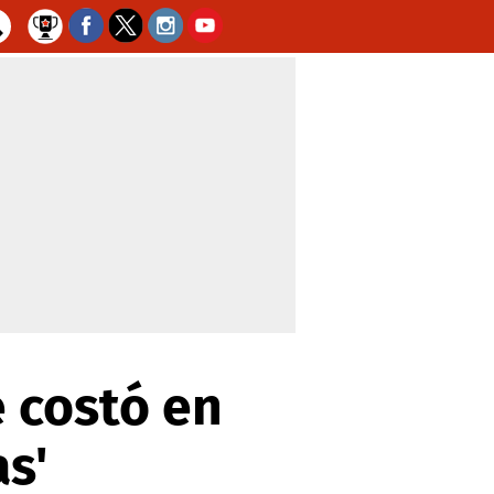
e costó en
s'