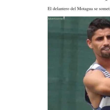
El delantero del Motagua se someti
X
X
X
X
X