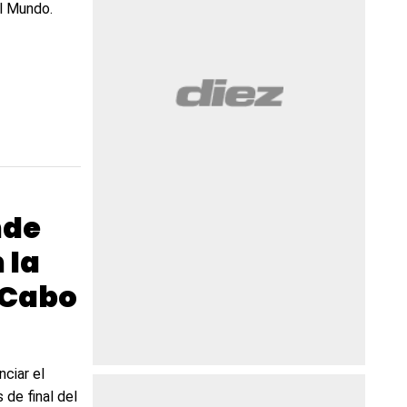
el Mundo.
nde
 la
-Cabo
nciar el
 de final del