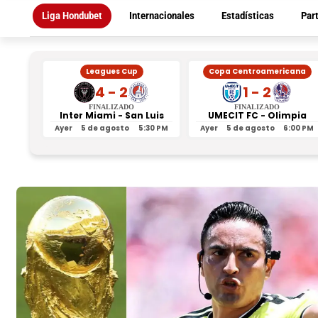
Liga Hondubet
Internacionales
Estadísticas
Par
Leagues Cup
Copa Centroamericana
4 - 2
1 - 2
FINALIZADO
FINALIZADO
Inter Miami - San Luis
UMECIT FC - Olimpia
Ayer
5 de agosto
5:30 PM
Ayer
5 de agosto
6:00 PM