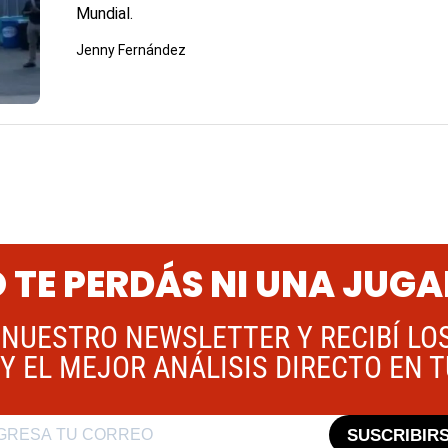
Mundial.
Jenny Fernández
 TE PERDÁS NI UNA JUG
 NUESTRO NEWSLETTER Y RECIBÍ LO
Y EL MEJOR ANÁLISIS DIRECTO EN 
SUSCRIBIR