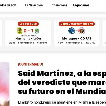
tidos de hoy
La Selección
Champions
Legionarios
Leagues Cup
Copa Centroamericana
0 - 1
-
FINALIZADO
Nashville - León
Motagua - CD FAS
Ayer
5 de agosto
6:30 PM
Hoy
6 de agosto
9:00 PM
¡CONFIRMADO!
Said Martínez, a la es
del veredicto que ma
su futuro en el Mundia
El árbitro hondureño se mantiene en Miami a la espe