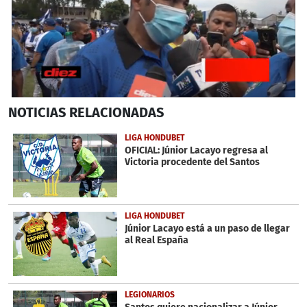
0
NOTICIAS
RELACIONADAS
seconds
of
1
LIGA HONDUBET
minute,
OFICIAL: Júnior Lacayo regresa al
7
Victoria procedente del Santos
seconds
LIGA HONDUBET
Júnior Lacayo está a un paso de llegar
al Real España
LEGIONARIOS