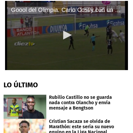
Goool del Olimpia. Carlo Costly con un rebote tiene ganando a los Albos sobre Honduras Progreso.
0
seconds
of
LO ÚLTIMO
31
seconds
Rubilio Castillo no se guarda
nada contra Olancho y envía
mensaje a Bengtson
Cristian Sacaza se olvida de
Marathón: este sería su nuevo
equipo en la Liga Nacional