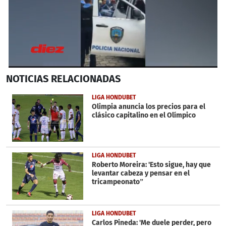
0
NOTICIAS
RELACIONADAS
seconds
of
29
LIGA HONDUBET
seconds
Olimpia anuncia los precios para el
clásico capitalino en el Olímpico
LIGA HONDUBET
Roberto Moreira: 'Esto sigue, hay que
levantar cabeza y pensar en el
tricampeonato”
LIGA HONDUBET
Carlos Pineda: 'Me duele perder, pero