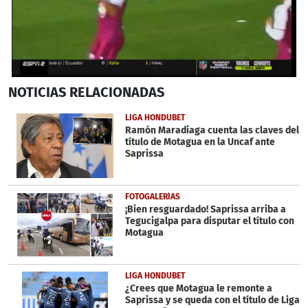
0
NOTICIAS
RELACIONADAS
seconds
of
38
LIGA HONDUBET
seconds
Ramón Maradiaga cuenta las claves del
título de Motagua en la Uncaf ante
Saprissa
FOTOGALERÍAS
¡Bien resguardado! Saprissa arriba a
Tegucigalpa para disputar el título con
Motagua
LIGA HONDUBET
¿Crees que Motagua le remonte a
Saprissa y se queda con el título de Liga