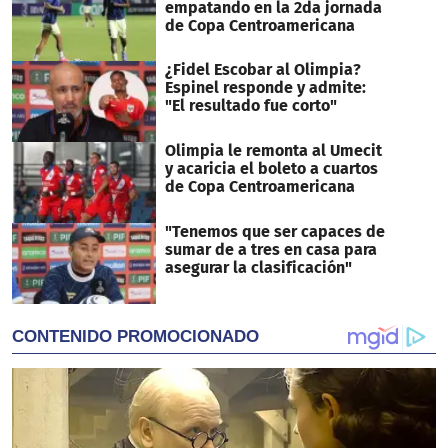
empatando en la 2da jornada
de Copa Centroamericana
¿Fidel Escobar al Olimpia?
Espinel responde y admite:
"El resultado fue corto"
Olimpia le remonta al Umecit
y acaricia el boleto a cuartos
de Copa Centroamericana
"Tenemos que ser capaces de
sumar de a tres en casa para
asegurar la clasificación"