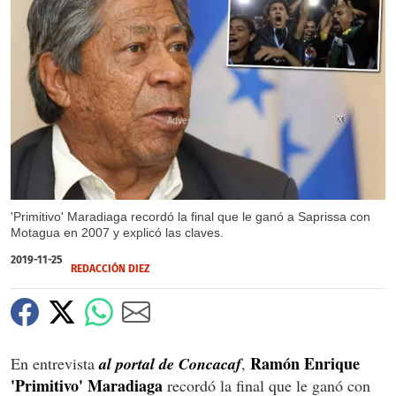
X
X
X
'Primitivo' Maradiaga recordó la final que le ganó a Saprissa con
Motagua en 2007 y explicó las claves.
2019-11-25
REDACCIÓN DIEZ
Ramón Enrique
En entrevista
al portal de Concacaf
,
'Primitivo' Maradiaga
recordó la final que le ganó con