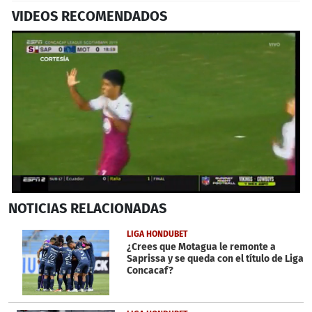
VIDEOS RECOMENDADOS
0
NOTICIAS
RELACIONADAS
seconds
of
38
LIGA HONDUBET
seconds
¿Crees que Motagua le remonte a
Saprissa y se queda con el título de Liga
Concacaf?