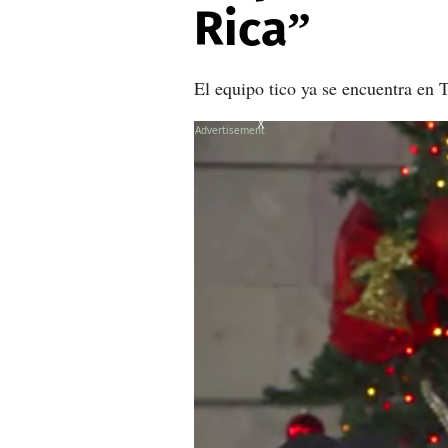
Rica”
El equipo tico ya se encuentra en 
X
X