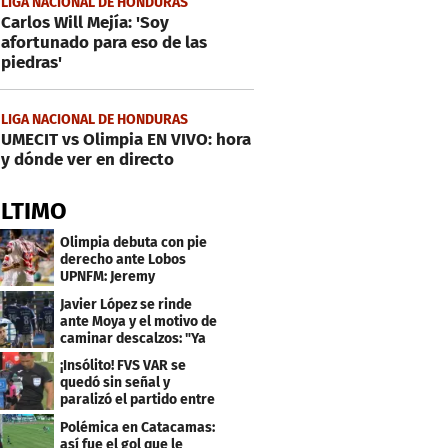
LIGA NACIONAL DE HONDURAS
Carlos Will Mejía: 'Soy
afortunado para eso de las
piedras'
LIGA NACIONAL DE HONDURAS
UMECIT vs Olimpia EN VIVO: hora
y dónde ver en directo
ÚLTIMO
Olimpia debuta con pie
derecho ante Lobos
UPNFM: Jeremy
Rodríguez fue el héroe
Javier López se rinde
ante Moya y el motivo de
caminar descalzos: "Ya
nos piden la 21"
¡Insólito! FVS VAR se
quedó sin señal y
paralizó el partido entre
Estrella Roja-Olancho
Polémica en Catacamas:
así fue el gol que le