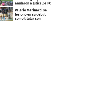
anularon a Juticalpa FC
ante Motagua
Valerio Marinacci se
lesionó en su debut
como titular con
Motagua: esto se sabe