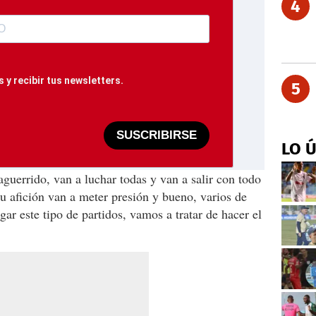
4
 y recibir tus newsletters.
5
SUSCRIBIRSE
LO 
uerrido, van a luchar todas y van a salir con todo
su afición van a meter presión y bueno, varios de
ar este tipo de partidos, vamos a tratar de hacer el