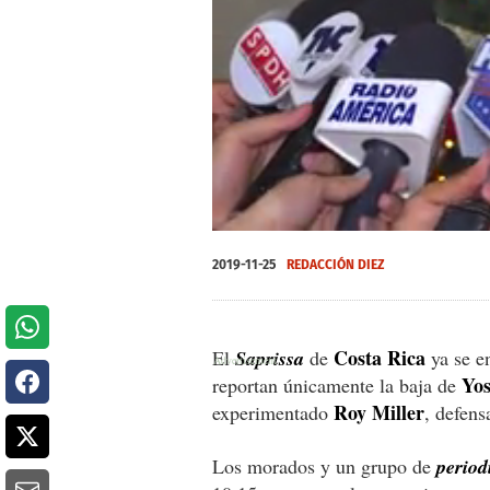
0
seconds
2019-11-25
REDACCIÓN DIEZ
of
0
seconds
Volume
0%
Costa Rica
El
Saprissa
de
ya se e
Yos
reportan únicamente la baja de
Roy Miller
experimentado
, defens
Los morados y un grupo de
periodi