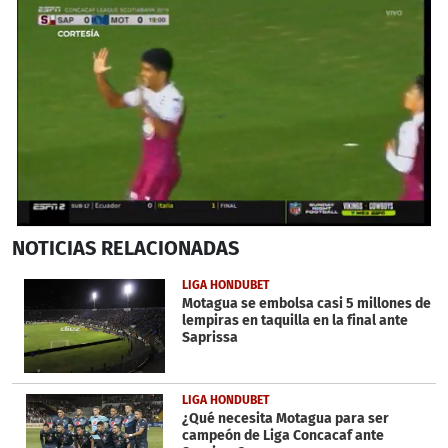
0
NOTICIAS
RELACIONADAS
seconds
of
38
LIGA HONDUBET
seconds
Motagua se embolsa casi 5 millones de
lempiras en taquilla en la final ante
Saprissa
LIGA HONDUBET
¿Qué necesita Motagua para ser
campeón de Liga Concacaf ante