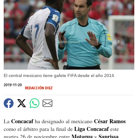
X
X
El central mexicano tiene gafete FIFA desde el año 2014.
2019-11-20
REDACCIÓN DIEZ
Concacaf
César Ramos
La
ha designado al mexicano
Liga Concacaf
como el árbitro para la final de
este
Motagua
Saprissa
martes 26 de noviembre entre
y
.