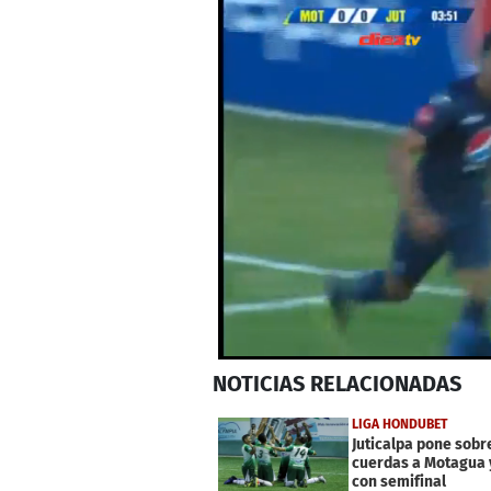
0
NOTICIAS
RELACIONADAS
seconds
of
2
LIGA HONDUBET
minutes,
Juticalpa pone sobr
15
cuerdas a Motagua 
seconds
Volume
con semifinal
0%