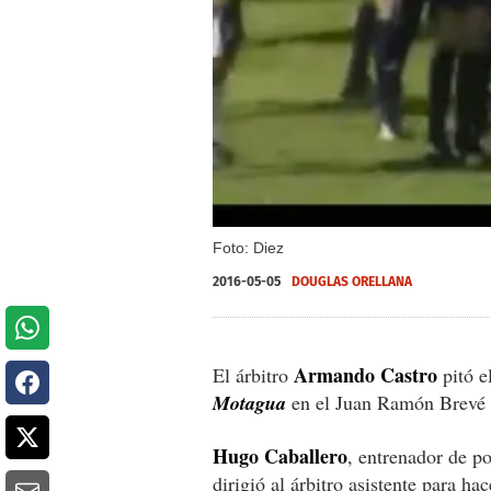
Foto: Diez
2016-05-05
DOUGLAS ORELLANA
Armando Castro
El árbitro
pitó e
Motagua
en el Juan Ramón Brevé y
Hugo Caballero
, entrenador de por
dirigió al árbitro asistente para h