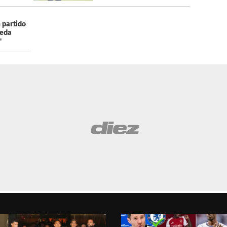
n partido
ueda
'