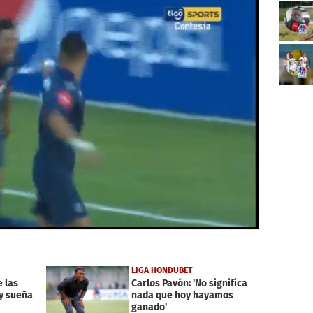
LIGA HONDUBET
e las
Carlos Pavón: 'No significa
y sueña
nada que hoy hayamos
ganado'