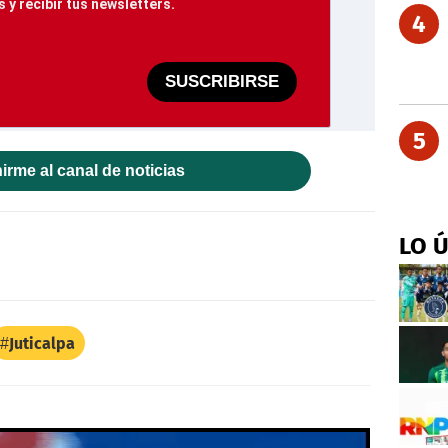
 y recibir tus newsletters.
4
SUSCRIBIRSE
5
irme al canal de noticias
LO 
Juticalpa