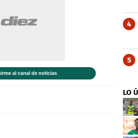
4
5
irme al canal de noticias
LO 