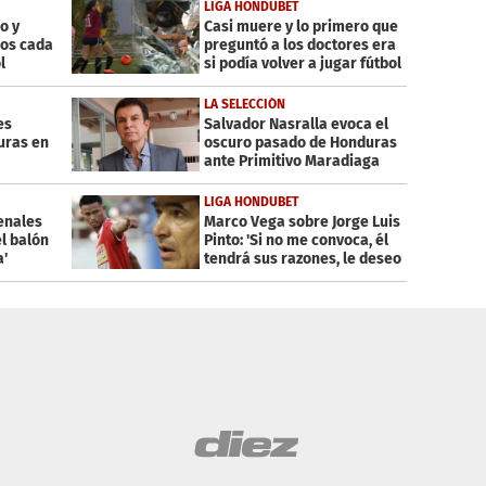
LIGA HONDUBET
o y
Casi muere y lo primero que
os cada
preguntó a los doctores era
l
si podía volver a jugar fútbol
LA SELECCIÓN
es
Salvador Nasralla evoca el
uras en
oscuro pasado de Honduras
ante Primitivo Maradiaga
LIGA HONDUBET
enales
Marco Vega sobre Jorge Luis
el balón
Pinto: 'Si no me convoca, él
a'
tendrá sus razones, le deseo
suerte'