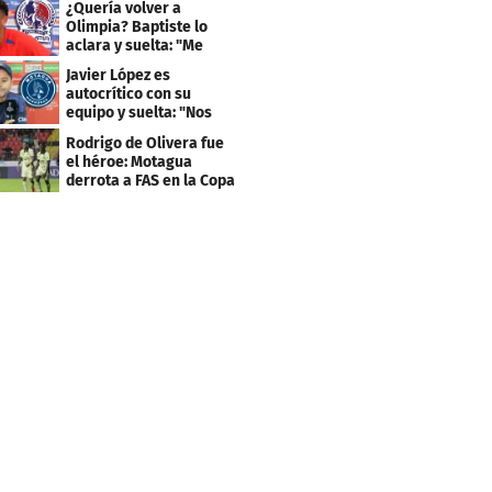
¿Quería volver a
Olimpia? Baptiste lo
aclara y suelta: "Me
faltaba un equipo
Javier López es
grande"
autocrítico con su
equipo y suelta: "Nos
costó muchísimo..."
Rodrigo de Olivera fue
el héroe: Motagua
derrota a FAS en la Copa
Centroamericana