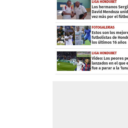
7
LIGA HONDUBET
minutes,
Los hermanos Sergi
45
David Mendoza unid
seconds
Volume
vez más por el fútbo
0%
FOTOGALERÍAS
Estos son los mejor
futbolistas de Hond
los últimos 16 años
LIGA HONDUBET
Video: Los peores p
lanzados en el que 
fue a parar a la 'lun