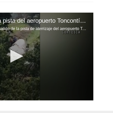
Un avión se sale de la pista del aeropuerto Toncontín en Tegucigalpa, Honduras
Un avión en Tegucigalpa se ha salido de la pista de aterrizaje del aeropuerto Toncontín en Tegucigalpa