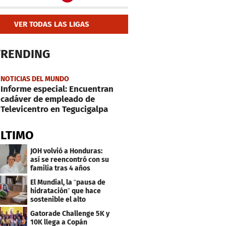
VER TODAS LAS LIGAS
TRENDING
NOTICIAS DEL MUNDO
Informe especial: Encuentran
cadáver de empleado de
Televicentro en Tegucigalpa
ÚLTIMO
JOH volvió a Honduras:
así se reencontró con su
familia tras 4 años
El Mundial, la “pausa de
hidratación” que hace
sostenible el alto
desempeño e impulsa la
Gatorade Challenge 5K y
cultura organizacional
10K llega a Copán