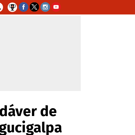
adáver de
gucigalpa