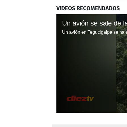
VIDEOS RECOMENDADOS
0
seconds
of