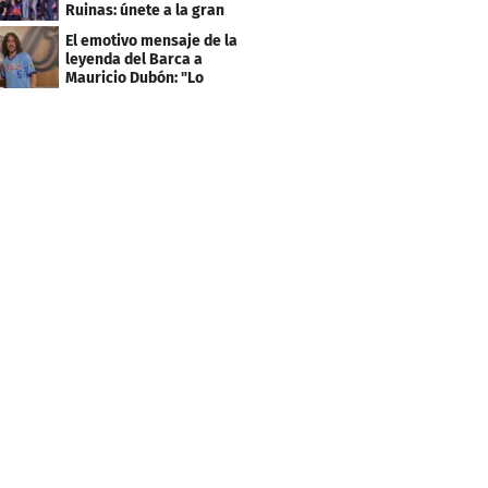
Ruinas: únete a la gran
fiesta de deporte y
El emotivo mensaje de la
cultura
leyenda del Barca a
Mauricio Dubón: "Lo
pasé increíble"