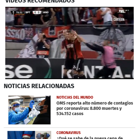
VIDEOS RECOMENDADOS
0
NOTICIAS
RELACIONADAS
seconds
of
34
NOTICIAS DEL MUNDO
seconds
OMS reporta alto número de contagios
por coronavirus: 8.800 muertes y
534.152 casos
CORONAVIRUS
¿Qué se sabe de la nueva cepa de