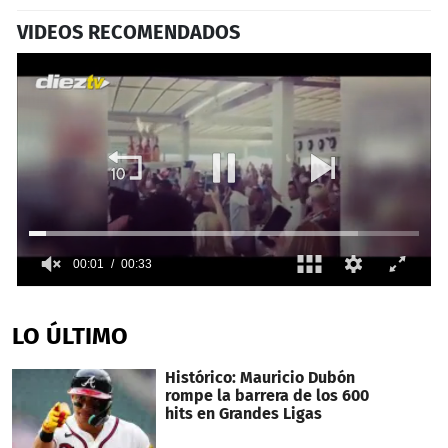
VIDEOS RECOMENDADOS
00:02
00:33
0
seconds
of
LO ÚLTIMO
33
seconds
Histórico: Mauricio Dubón
rompe la barrera de los 600
hits en Grandes Ligas