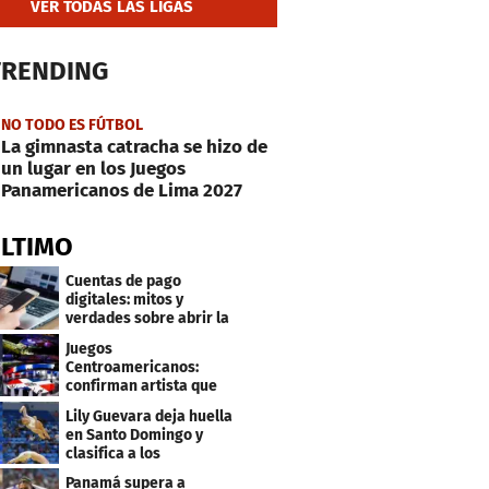
VER TODAS LAS LIGAS
TRENDING
NO TODO ES FÚTBOL
La gimnasta catracha se hizo de
un lugar en los Juegos
Panamericanos de Lima 2027
ÚLTIMO
Cuentas de pago
digitales: mitos y
verdades sobre abrir la
tuya y entrar
Juegos
Centroamericanos:
confirman artista que
cantará en la ceremonia
Lily Guevara deja huella
de clausura
en Santo Domingo y
clasifica a los
Panamericanos de Lima
Panamá supera a