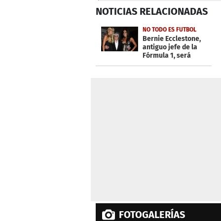
0
NOTICIAS
RELACIONADAS
seconds
of
5
NO TODO ES FUTBOL
minutes,
Bernie Ecclestone,
21
antiguo jefe de la
seconds
Volume
Fórmula 1, será
0%
padre a los 89 años
FOTOGALERÍAS