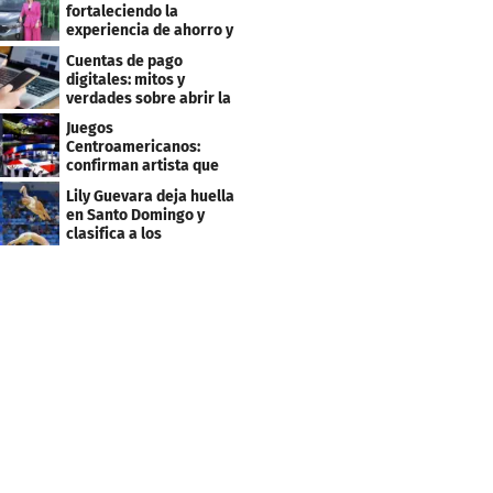
fortaleciendo la
experiencia de ahorro y
beneficios para sus
Cuentas de pago
clientes
digitales: mitos y
verdades sobre abrir la
tuya y entrar
Juegos
Centroamericanos:
confirman artista que
cantará en la ceremonia
Lily Guevara deja huella
de clausura
en Santo Domingo y
clasifica a los
Panamericanos de Lima
2027