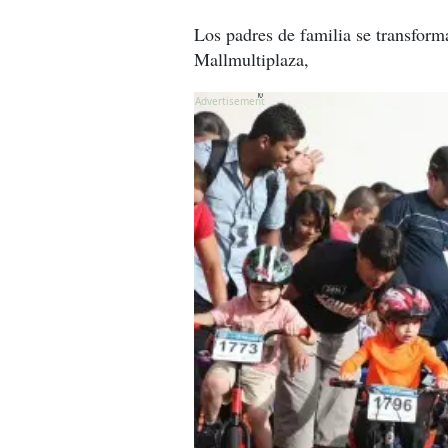
Los padres de familia se transform
Mallmultiplaza,
X
X