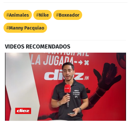
Animales
Nike
Boxeador
Manny Pacquiao
VIDEOS RECOMENDADOS
0
seconds