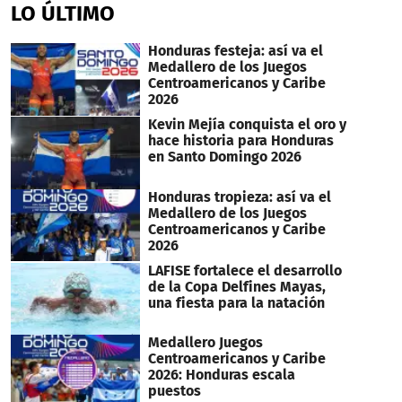
of
LO ÚLTIMO
2
minutes,
53
Honduras festeja: así va el
seconds
Medallero de los Juegos
Centroamericanos y Caribe
2026
Kevin Mejía conquista el oro y
hace historia para Honduras
en Santo Domingo 2026
Honduras tropieza: así va el
Medallero de los Juegos
Centroamericanos y Caribe
2026
LAFISE fortalece el desarrollo
de la Copa Delfines Mayas,
una fiesta para la natación
Medallero Juegos
Centroamericanos y Caribe
2026: Honduras escala
puestos