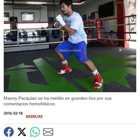
X
X
Manny Pacquiao se ha metido en grandes líos por sus
comentarios homofóbicos.
2016-02-18
AGENCIAS