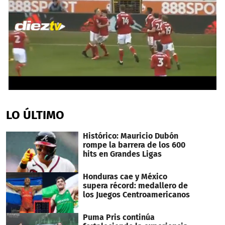
0
seconds
of
LO ÚLTIMO
24
seconds
Histórico: Mauricio Dubón
rompe la barrera de los 600
hits en Grandes Ligas
Honduras cae y México
supera récord: medallero de
los Juegos Centroamericanos
Puma Pris continúa