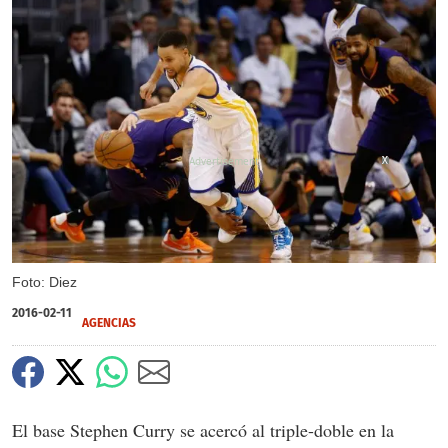
X
X
Foto: Diez
2016-02-11
AGENCIAS
El base Stephen Curry se acercó al triple-doble en la