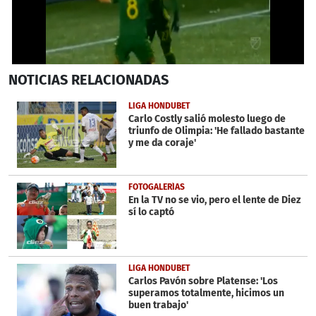
0
NOTICIAS
RELACIONADAS
seconds
of
1
LIGA HONDUBET
minute,
Carlo Costly salió molesto luego de
13
triunfo de Olimpia: 'He fallado bastante
seconds
y me da coraje'
FOTOGALERÍAS
En la TV no se vio, pero el lente de Diez
sí lo captó
LIGA HONDUBET
Carlos Pavón sobre Platense: 'Los
superamos totalmente, hicimos un
buen trabajo'