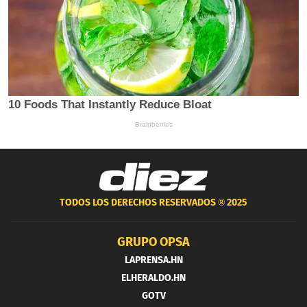
TODOS LOS DERECHOS RESERVADOS ®
2025
GRUPO OPSA
LAPRENSA.HN
ELHERALDO.HN
GOTV