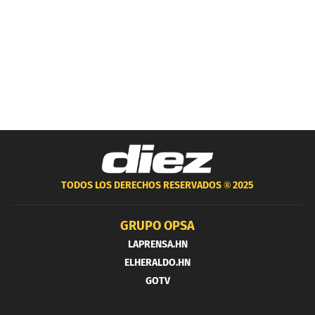
TODOS LOS DERECHOS RESERVADOS ®
2025
GRUPO OPSA
LAPRENSA.HN
ELHERALDO.HN
GOTV