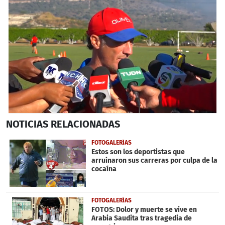
0
NOTICIAS
RELACIONADAS
seconds
of
51
FOTOGALERÍAS
seconds
Estos son los deportistas que
arruinaron sus carreras por culpa de la
cocaína
FOTOGALERÍAS
FOTOS: Dolor y muerte se vive en
Arabia Saudita tras tragedia de