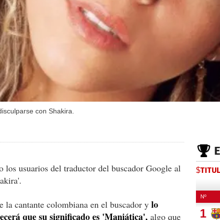
disculparse con Shakira.
 los usuarios del traductor del buscador Google al
$TITU
kira'.
lo
e la cantante colombiana en el buscador y
recerá que su significado es 'Maniática',
algo que