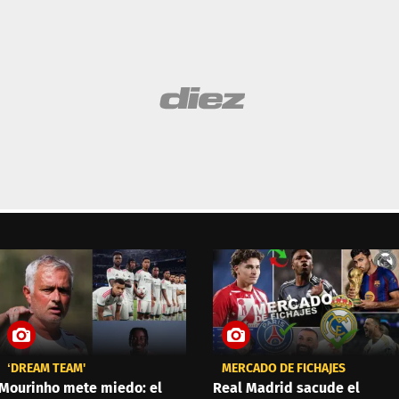
‘DREAM TEAM'
MERCADO DE FICHAJES
Mourinho mete miedo: el
Real Madrid sacude el