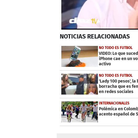
0
NOTICIAS
RELACIONADAS
seconds
of
1
NO TODO ES FUTBOL
minute,
VIDEO: Lo que suced
52
iPhone cae en un vo
seconds
Volume
activo
0%
NO TODO ES FUTBOL
'Lady 100 pesos', la 
borracha que es f
en redes sociales
INTERNACIONALES
Polémica en Colomb
acento español de 