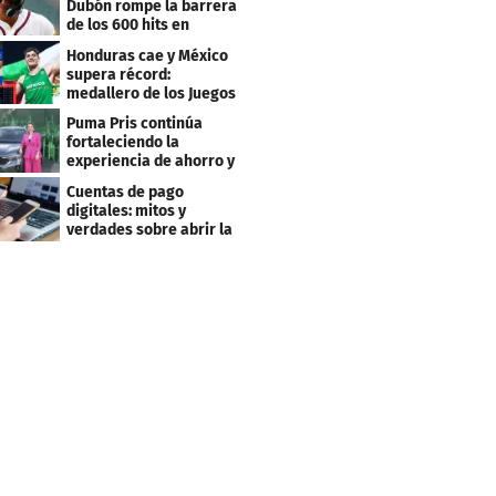
Dubón rompe la barrera
de los 600 hits en
Grandes Ligas
Honduras cae y México
supera récord:
medallero de los Juegos
Centroamericanos
Puma Pris continúa
fortaleciendo la
experiencia de ahorro y
beneficios para sus
Cuentas de pago
clientes
digitales: mitos y
verdades sobre abrir la
tuya y entrar