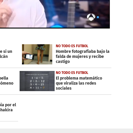
NO TODO ES FUTBOL
e si un
Hombre fotografiaba bajo la
lcán
falda de mujeres y recibe
castigo
NO TODO ES FUTBOL
bella
El problema matemático
enómeno
que viraliza las redes
sociales
ia por el
Shakira