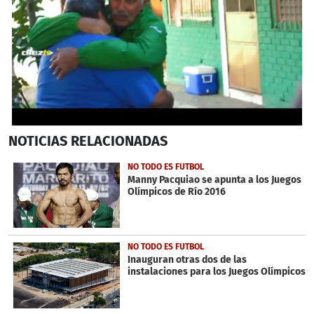
0
NOTICIAS
RELACIONADAS
seconds
of
50
NO TODO ES FUTBOL
seconds
Manny Pacquiao se apunta a los Juegos
Olímpicos de Río 2016
NO TODO ES FUTBOL
Inauguran otras dos de las
instalaciones para los Juegos Olímpicos