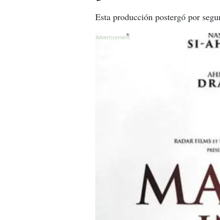
Esta producción postergó por segun
X
X