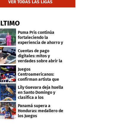
VER TODAS LAS LIGAS
ÚLTIMO
Puma Pris continúa
fortaleciendo la
experiencia de ahorro y
beneficios para sus
Cuentas de pago
clientes
digitales: mitos y
verdades sobre abrir la
tuya y entrar
Juegos
Centroamericanos:
confirman artista que
cantará en la ceremonia
Lily Guevara deja huella
de clausura
en Santo Domingo y
clasifica a los
Panamericanos de Lima
Panamá supera a
2027
Honduras: medallero de
los Juegos
Centroamericanos