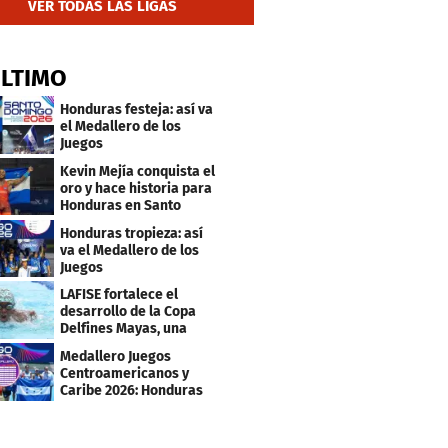
VER TODAS LAS LIGAS
ÚLTIMO
Honduras festeja: así va
el Medallero de los
Juegos
Centroamericanos y
Kevin Mejía conquista el
Caribe 2026
oro y hace historia para
Honduras en Santo
Domingo 2026
Honduras tropieza: así
va el Medallero de los
Juegos
Centroamericanos y
LAFISE fortalece el
Caribe 2026
desarrollo de la Copa
Delfines Mayas, una
fiesta para la natación
Medallero Juegos
Centroamericanos y
Caribe 2026: Honduras
escala puestos