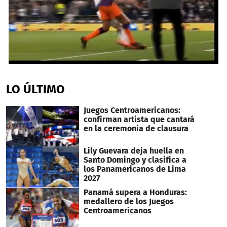
0
seconds
of
LO ÚLTIMO
31
seconds
Juegos Centroamericanos:
confirman artista que cantará
en la ceremonia de clausura
Lily Guevara deja huella en
Santo Domingo y clasifica a
los Panamericanos de Lima
2027
Panamá supera a Honduras:
medallero de los Juegos
Centroamericanos