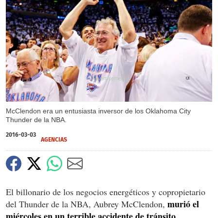
X
X
X
McClendon era un entusiasta inversor de los Oklahoma City
Thunder de la NBA.
2016-03-03
AGENCIAS
El billonario de los negocios energéticos y copropietario
murió el
del Thunder de la NBA, Aubrey McClendon,
miércoles en un terrible accidente de tránsito.