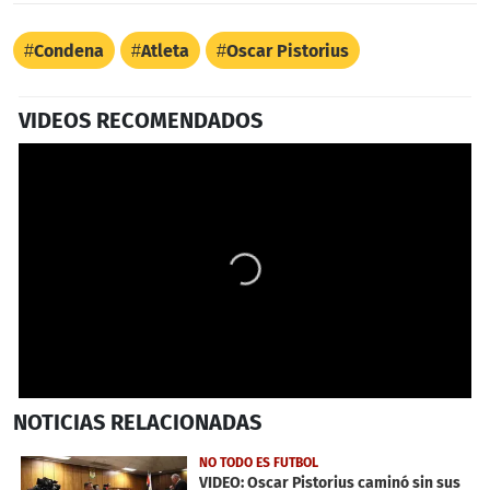
Condena
Atleta
Oscar Pistorius
VIDEOS RECOMENDADOS
0
NOTICIAS
RELACIONADAS
seconds
of
5
NO TODO ES FUTBOL
minutes,
VIDEO: Oscar Pistorius caminó sin sus