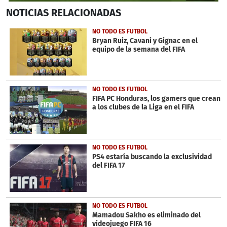
0
NOTICIAS
RELACIONADAS
seconds
of
14
NO TODO ES FUTBOL
seconds
Bryan Ruiz, Cavani y Gignac en el
equipo de la semana del FIFA
NO TODO ES FUTBOL
FIFA PC Honduras, los gamers que crean
a los clubes de la Liga en el FIFA
NO TODO ES FUTBOL
PS4 estaría buscando la exclusividad
del FIFA 17
NO TODO ES FUTBOL
Mamadou Sakho es eliminado del
videojuego FIFA 16