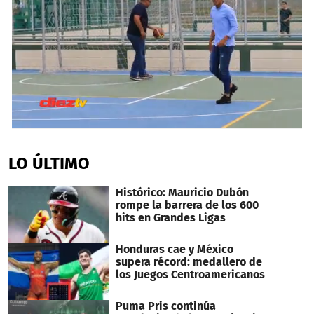
0
seconds
of
LO ÚLTIMO
59
seconds
Histórico: Mauricio Dubón
rompe la barrera de los 600
hits en Grandes Ligas
Honduras cae y México
supera récord: medallero de
los Juegos Centroamericanos
Puma Pris continúa