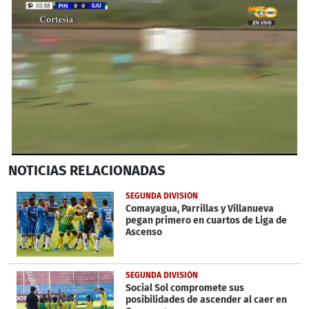
0
NOTICIAS
RELACIONADAS
seconds
of
1
SEGUNDA DIVISIÓN
minute,
Comayagua, Parrillas y Villanueva
36
pegan primero en cuartos de Liga de
seconds
Ascenso
SEGUNDA DIVISIÓN
Social Sol compromete sus
posibilidades de ascender al caer en