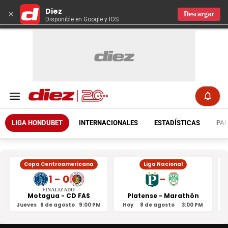
Diez
×
Descargar
Disponible en Google y IOS
LIGA HONDUBET
INTERNACIONALES
ESTADÍSTICAS
PAR
Copa Centroamericana
Liga Nacional
1 - 0
-
FINALIZADO
Motagua - CD FAS
Platense - Marathón
Jueves
6 de agosto
9:00 PM
Hoy
8 de agosto
3:00 PM