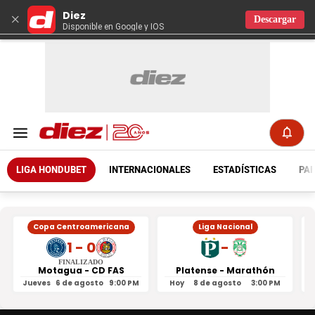
Diez
×
Descargar
Disponible en Google y IOS
LIGA HONDUBET
INTERNACIONALES
ESTADÍSTICAS
PAR
Copa Centroamericana
Liga Nacional
1 - 0
-
FINALIZADO
Motagua - CD FAS
Platense - Marathón
Jueves
6 de agosto
9:00 PM
Hoy
8 de agosto
3:00 PM