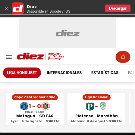
Diez
×
Descargar
Disponible en Google y IOS
LIGA HONDUBET
INTERNACIONALES
ESTADÍSTICAS
PAR
Copa Centroamericana
Liga Nacional
1 - 0
-
FINALIZADO
Motagua - CD FAS
Platense - Marathón
Ayer
6 de agosto
9:00 PM
Mañana
8 de agosto
3:00 PM