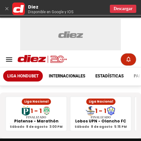
Diez
×
Descargar
Disponible en Google y IOS
LIGA HONDUBET
INTERNACIONALES
ESTADÍSTICAS
PAR
Liga Nacional
Liga Nacional
1 - 1
1 - 1
FINALIZADO
FINALIZADO
Platense - Marathón
Lobos UPN - Olancho FC
R
Sábado
8 de agosto
3:00 PM
Sábado
8 de agosto
5:15 PM