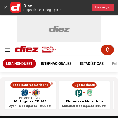
Diez
×
Descargar
Disponible en Google y IOS
LIGA HONDUBET
INTERNACIONALES
ESTADÍSTICAS
PAR
Copa Centroamericana
Liga Nacional
-
-
PRIMER TIEMPO
Motagua - CD FAS
Platense - Marathón
Ayer
6 de agosto
9:00 PM
Mañana
8 de agosto
3:00 PM