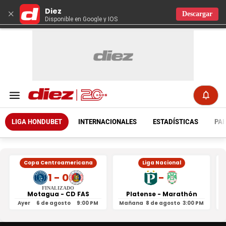
Diez
×
Descargar
Disponible en Google y IOS
LIGA HONDUBET
INTERNACIONALES
ESTADÍSTICAS
PAR
Copa Centroamericana
Liga Nacional
1 - 0
-
FINALIZADO
Motagua - CD FAS
Platense - Marathón
Ayer
6 de agosto
9:00 PM
Mañana
8 de agosto
3:00 PM