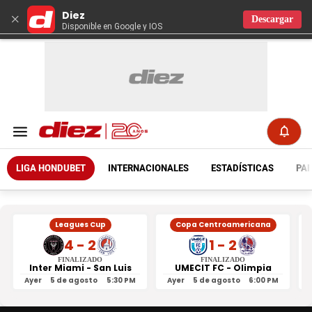
Diez
×
Descargar
Disponible en Google y IOS
LIGA HONDUBET
INTERNACIONALES
ESTADÍSTICAS
PAR
Leagues Cup
Copa Centroamericana
4 - 2
1 - 2
FINALIZADO
FINALIZADO
Inter Miami - San Luis
UMECIT FC - Olimpia
Ayer
5 de agosto
5:30 PM
Ayer
5 de agosto
6:00 PM