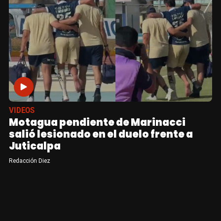
VIDEOS
Motagua pendiente de Marinacci
salió lesionado en el duelo frente a
Juticalpa
Redacción Diez