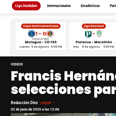
Liga Hondubet
Internacionales
Estadísticas
Par
Copa Centroamericana
Liga Nacional
1 - 0
-
FINALIZADO
Motagua - CD FAS
Platense - Marathón
Jueves
6 de agosto
9:00 PM
Hoy
8 de agosto
3:00 PM
VIDEOS
Francis Hernánd
selecciones pa
Redacción Diez
seguir +
02 de junio de 2026 a las 12:06