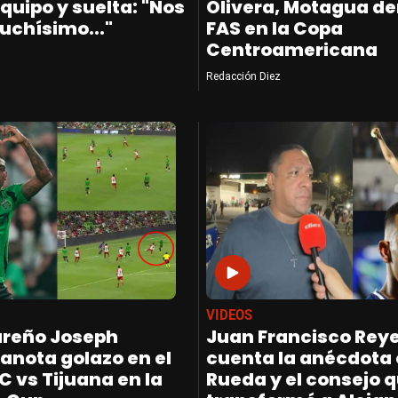
quipo y suelta: "Nos
Olivera, Motagua de
uchísimo..."
FAS en la Copa
Centroamericana
Redacción Diez
VIDEOS
ureño Joseph
Juan Francisco Rey
anota golazo en el
cuenta la anécdota
C vs Tijuana en la
Rueda y el consejo 