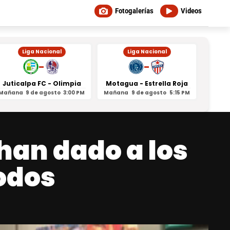
Fotogalerías
Videos
Liga Nacional
Liga Nacional
-
-
Juticalpa FC - Olimpia
Motagua - Estrella Roja
Indepe
Mañana
9 de agosto
3:00 PM
Mañana
9 de agosto
5:15 PM
Mañan
han dado a los
odos