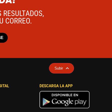
ADA!
S RESULTADOS,
TU CORREO.
SE
Subir
GITAL
DESCARGA LA APP