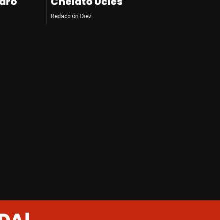
dro
Chelato Uclés
Redacción Diez