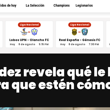
tidos de hoy
La Selección
Champions
Legionarios
Liga Nacional
Liga Nacional
-
-
Lobos UPN - Olancho FC
Real España - Génesis FC
Hoy
8 de agosto
5:15 PM
Hoy
8 de agosto
7:30 PM
ez revela qué le 
ra que estén cóm